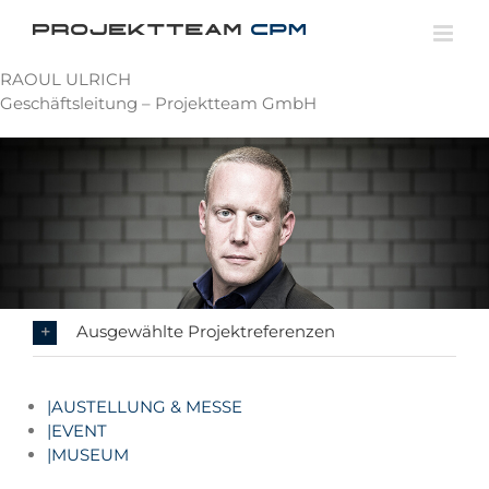
Skip
to
content
RAOUL ULRICH
Geschäftsleitung – Projektteam GmbH
Ausgewählte Projektreferenzen
|
AUSTELLUNG & MESSE
|
EVENT
|
MUSEUM